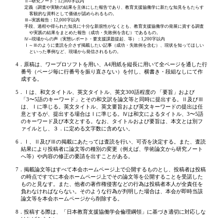
Ⅱ─研究ノート：12,000字以内
定義（調査や実験の結果を主体にした報告であり、教育支援協働学に新たな知見をもたらす
客観的な資料として価値が認められるもの。
Ⅲ─実践報告：12,000字以内
手段、過程や得られた知見に十分な新規性がなくとも、教育支援協働学の発展に資する調査
や実践の結果をまとめた報告（成功・失敗例を含む）であるもの。
Ⅳ─現場からの声（実態レポート・要支援課題提起、等）：1,200字以内
Ⅰ～Ⅲのように査読を介さず掲載したい記事（成功・失敗例を含む）、現状を知ってほしい
といった事例など、現場から発信されるもの。
4．原稿は、ワープロソフトを用い、A4用紙を縦長に用いて全ページを通した行
番号（ページ毎に行番号を振り直さない）を付し、横書き・段組なしにて作
成する。
5．Ⅰは、和文タイトル、英文タイトル、英文300語程度の 「要旨」および
「3〜5語のキーワード」とその和文訳を論文等と同時に提出する。Ⅱ及びⅢ
は、Ⅰに準じる。英文タイトル、英文要旨および英文キーワードの提出は任
意とするが、提出する場合はⅠに準じる。Ⅳは和文によるタイトル、3〜5語
のキーワード及び本文とする。なお、タイトルおよび要旨は、本文とは別フ
ァイルとし、３．に定める文字数に含めない。
6．Ⅰ、Ⅱ及びⅢの掲載にあたっては査読を行い、可否を決定する。また、査読
結果により投稿者に論文等の種別の変更（例えば、学術論文から研究ノート
へ等）や内容の修正の要請を出すことがある。
7．掲載論文等はすべて本会ホームページ上で公開するものとし、投稿者は投稿
の時点ですでに本会ホームページ上でその論文等を公開することを受諾した
ものと見なす。また、他者の著作権侵害などの行為は投稿者本人が全責任を
負わなければならない。そのような行為が判明した場合は、本会が即時当該
論文等を本会ホームページから削除する。
8．投稿する際は、「日本教育支援協働学会倫理綱領」に基づき適切に対応しな