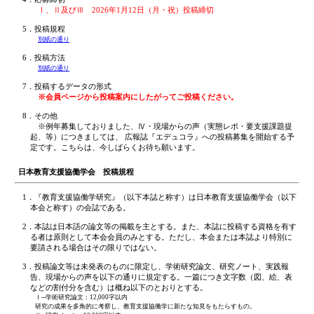
Ⅰ、Ⅱ及びⅢ 2026年1月12日（月・祝）投稿締切
5．投稿規程
別紙の通り
6．投稿方法
別紙の通り
7．投稿するデータの形式
※会員ページから投稿案内にしたがってご投稿ください。
8．その他
※例年募集しておりました、Ⅳ・現場からの声（実態レポ・要支援課題提
起、等）につきましては、 広報誌『エデュコラ』への投稿募集を開始する予
定です。こちらは、今しばらくお待ち願います。
日本教育支援協働学会 投稿規程
1．『教育支援協働学研究』（以下本誌と称す）は日本教育支援協働学会（以下
本会と称す）の会誌である。
2．本誌は日本語の論文等の掲載を主とする。また、本誌に投稿する資格を有す
る者は原則として本会会員のみとする。ただし、本会または本誌より特別に
要請される場合はその限りではない。
3．投稿論文等は未発表のものに限定し、学術研究論文、研究ノート、実践報
告、現場からの声を以下の通りに規定する。一篇につき文字数（図、絵、表
などの割付分を含む）は概ね以下のとおりとする。
Ⅰ─学術研究論文：12,000字以内
研究の成果を多角的に考察し、教育支援協働学に新たな知見をもたらすもの。