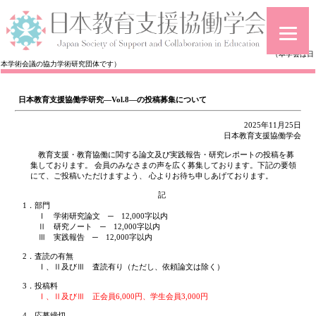
（本学会は日
本学術会議の協力学術研究団体です）
日本教育支援協働学研究―Vol.8―の投稿募集について
2025年11月25日
日本教育支援協働学会
教育支援・教育協働に関する論文及び実践報告・研究レポートの投稿を募
集しております。 会員のみなさまの声を広く募集しております。下記の要領
にて、ご投稿いただけますよう、 心よりお待ち申しあげております。
記
1．部門
Ⅰ 学術研究論文 ─ 12,000字以内
Ⅱ 研究ノート ─ 12,000字以内
Ⅲ 実践報告 ─ 12,000字以内
2．査読の有無
Ⅰ、Ⅱ及びⅢ 査読有り（ただし、依頼論文は除く）
3．投稿料
Ⅰ、Ⅱ及びⅢ 正会員6,000円、学生会員3,000円
4．応募締切