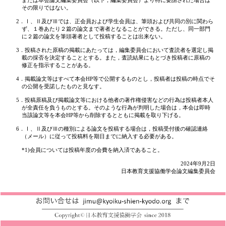
または本会論文編集委員会（以下，編集委員会）より特に要請された場合は
その限りではない。
2．Ⅰ、Ⅱ及びⅢでは、正会員および学生会員は、筆頭および共同の別に関わら
ず、１巻あたり２篇の論文まで著者となることができる。ただし、同一部門
に２篇の論文を筆頭著者として投稿することは出来ない。
3．投稿された原稿の掲載にあたっては，編集委員会において査読者を選定し掲
載の採否を決定することとする。また，査読結果にもとづき投稿者に原稿の
修正を指示することがある。
4．掲載論文等はすべて本会HP等で公開するものとし，投稿者は投稿の時点でそ
の公開を受諾したものと見なす。
5．投稿原稿及び掲載論文等における他者の著作権侵害などの行為は投稿者本人
が全責任を負うものとする。そのような行為が判明した場合は，本会は即時
当該論文等を本会HP等から削除するとともに掲載を取り下げる。
6．Ⅰ、Ⅱ及びⅢの種別による論文を投稿する場合は，投稿受付後の確認連絡
（メール）に従って投稿料を期日までに納入する必要がある。
*1)会員については投稿年度の会費を納入済であること。
2024年9月2日
日本教育支援協働学会論文編集委員会