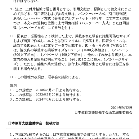
ければならない。
9．注は、上付片括弧で通し番号とする。引用文献は、原則として論文末にまと
めて掲げる。引用表記および参考文献は、バンクーバー方式（引用順列記）
あるいはハーバード方式（著者名アルファベット・発行年）にて本文と関連
づけ、本文内の適切な位置に上付両角括弧（バンクーバー方式）または両括
弧（ハーバード方式）にて番号を付す。
10．図表は、必要性をよく検討した上で、掲載された場合に識別可能なサイズ
および画質で作成し、本文とは別ファイルにて投稿する。図表タイトルは、
該当する図表とともに文字データで記載する。図・表・その他（写真など）
は、論文内の希望する掲載サイズを1ページ（1600文字相当）、1／2ページ
(800文字相当）、1／4ページ（400文字相当）、他のいずれかより選択し、本
文内の挿入希望箇所に明記すること（例：図1ここに挿入、1／2ページサイ
ズ）。ただし、編集作業の過程で、割付上の問題が生じた場合には修正を依
頼する場合がある。
11．この規程の改廃は、理事会の議決による。
附則
1．この規程は，2018年8月28日より施行する。
2．この規程は，2022年2月20日より施行する。
3．この規程は，2024年8月26日より施行する。
2024年9月2日
日本教育支援協働学会論文編集委員会
日本教育支援協働学会 投稿方法
1．本誌に投稿できるのは，日本教育支援協働学会員*1)とする。ただし，本会